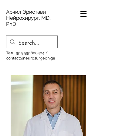
Арчил Эристави
Нейрохирург, MD,
PhD
Тел:
+995 599820404
/
contact@neurosurgeon.ge