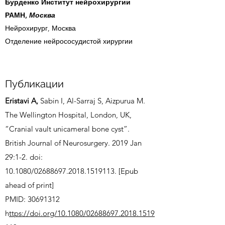
Бурденко Институт нейрохирургии
РАМН,
Москва
Нейрохирург, Москва
Отделение нейрососудистой хирургии
Публикации
Eristavi A,
Sabin I, Al-Sarraj S, Aizpurua M.
The Wellington Hospital, London, UK,
“Cranial vault unicameral bone cyst”.
British Journal of Neurosurgery. 2019 Jan
29:1-2. doi:
10.1080/02688697.2018.1519113. [Epub
ahead of print]
PMID: 30691312
h
ttps://doi.org/10.1080/02688697.2018.1519