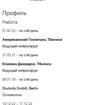
Языки - грузинский, английский,
Профиль
немецкий, русский
Работа
01.02.23 – по се
й
день
Американский Госпиталь Тбилиси
Ведущий нейрохирург
27.05.21 – по се
й
день
Клиника Джерарси,
Тбилиси
Ведущий
нейрохирург
08.01.18 – по се
й
день
Doctorly GmbH, Berlin
Основатель
10.12.22 – 17.12.22