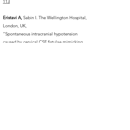
113
Eristavi A,
Sabin I. The Wellington Hospital,
London, UK,
“Spontaneous intracranial hypotension
caused by cervical CSF fistulae mimicking
subarachnoid haemorrhage –
a case report”.
British Journal of Neurosurgery. 2017
Apr;31(2):267-269. doi:
10.1080/02688697.2016.1199778. Epub 2016
Jun 24.
PMID: 27341482
https://doi.org/10.1080/02688697.2016.1199
778